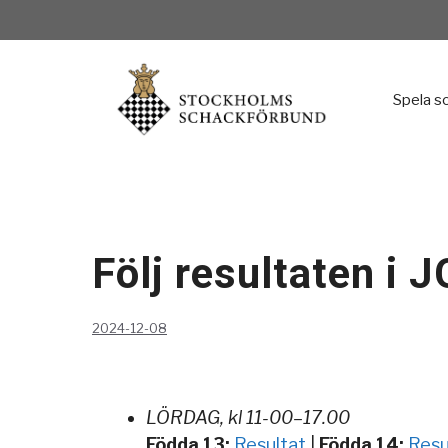
Hoppa
till
innehåll
Spela s
Följ resultaten i 
2024-12-08
LÖRDAG, kl 11-00–17.00
Födda 13:
Resultat
|
Födda 14:
Resu