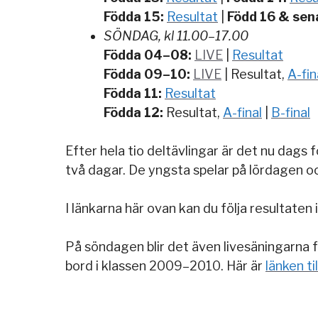
Födda 15:
Resultat
|
Född 16 & sen
SÖNDAG, kl 11.00–17.00
Födda 04–08:
LIVE
|
Resultat
Födda 09–10:
LIVE
| Resultat,
A-fin
Födda 11:
Resultat
Födda 12:
Resultat,
A-final
|
B-final
Efter hela tio deltävlingar är det nu dags
två dagar. De yngsta spelar på lördagen 
I länkarna här ovan kan du följa resultaten i
På söndagen blir det även livesäningarna f
bord i klassen 2009–2010. Här är
länken ti