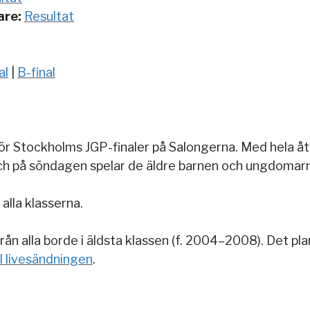
are:
Resultat
al
|
B-final
 för Stockholms JGP-finaler på Salongerna. Med hela åt
och på söndagen spelar de äldre barnen och ungdomar
 alla klasserna.
rån alla borde i äldsta klassen (f. 2004–2008). Det pla
ll livesändningen
.