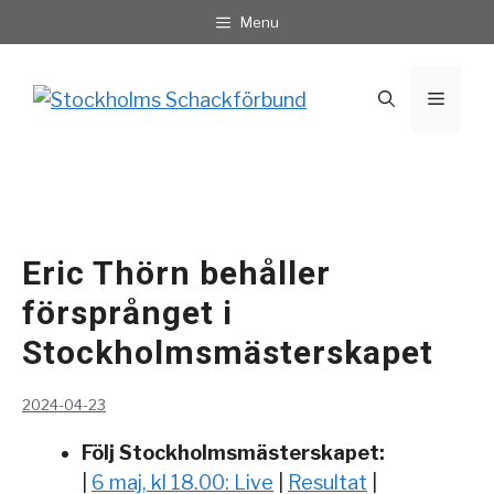
Hoppa
Menu
till
innehåll
Meny
Eric Thörn behåller
försprånget i
Stockholmsmästerskapet
2024-04-23
Följ Stockholmsmästerskapet:
|
6 maj, kl 18.00: Live
|
Resultat
|