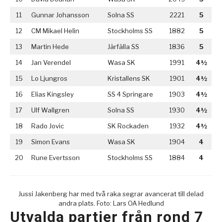
11
Gunnar Johansson
Solna SS
2221
5
12
CM Mikael Helin
Stockholms SS
1882
5
13
Martin Hede
Järfälla SS
1836
5
14
Jan Verendel
Wasa SK
1991
4½
15
Lo Ljungros
Kristallens SK
1901
4½
16
Elias Kingsley
SS 4 Springare
1903
4½
17
Ulf Wallgren
Solna SS
1930
4½
18
Rado Jovic
SK Rockaden
1932
4½
19
Simon Evans
Wasa SK
1904
4
20
Rune Evertsson
Stockholms SS
1884
4
Jussi Jakenberg har med två raka segrar avancerat till delad
andra plats. Foto: Lars OA Hedlund
Utvalda partier från rond 7