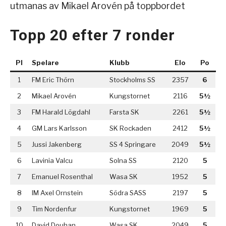
utmanas av Mikael Arovén på toppbordet
Topp 20 efter 7 ronder
Pl
Spelare
Klubb
Elo
Po
1
FM Eric Thörn
Stockholms SS
2357
6
2
Mikael Arovén
Kungstornet
2116
5½
3
FM Harald Lögdahl
Farsta SK
2261
5½
4
GM Lars Karlsson
SK Rockaden
2412
5½
5
Jussi Jakenberg
SS 4 Springare
2049
5½
6
Lavinia Valcu
Solna SS
2120
5
7
Emanuel Rosenthal
Wasa SK
1952
5
8
IM Axel Ornstein
Södra SASS
2197
5
9
Tim Nordenfur
Kungstornet
1969
5
10
David Douhan
Wasa SK
2049
5