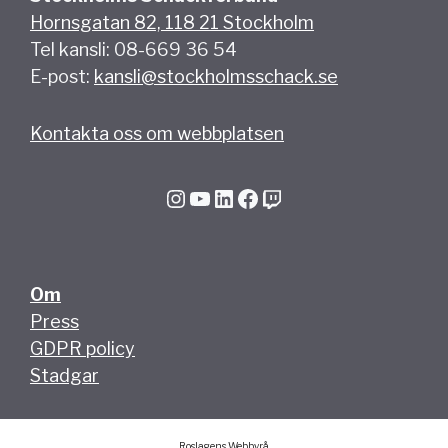
Hornsgatan 82, 118 21 Stockholm
Tel kansli: 08-669 36 54
E-post:
kansli@stockholmsschack.se
Kontakta oss om webbplatsen
Instagram
YouTube
LinkedIn
Facebook
Twitch
Om
Press
GDPR policy
Stadgar
Roslagens Webbyrå