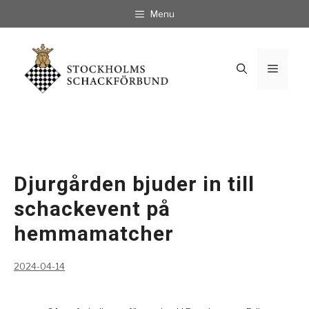
Hoppa
Menu
till
innehåll
Meny
Djurgården bjuder in till
schackevent på
hemmamatcher
2024-04-14