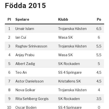
Födda 2015
Pl
Spelare
Klubb
Po
1
Umair Islam
Trojanska Hästen
6,5
2
Ian Cui
Wasa SK
6
3
Raghav Srinivasson
Trojanska Hästen
5,5
4
Anjay Prabu
Wasa SK
5,5
5
Albert Zadig
SK Rockaden
5
6
Teo An
SS 4 Springare
4,5
7
Astor Danielsson
Kristallens SK
4,5
8
Nova Golkar
Trojanska Hästen
4
9
Rita Sehlberg Gorgis
SK Rockaden
3,5
10
Oscar Boden
SS 4 Springare
0