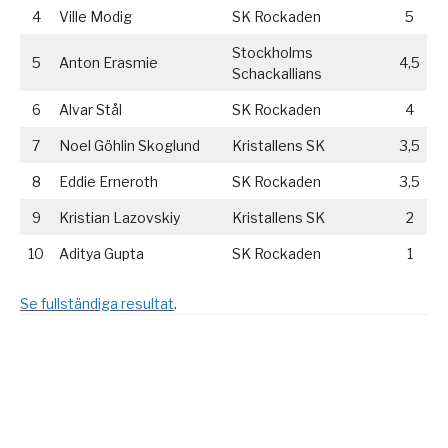
4
Ville Modig
SK Rockaden
5
Stockholms
5
Anton Erasmie
4,5
Schackallians
6
Alvar Stål
SK Rockaden
4
7
Noel Göhlin Skoglund
Kristallens SK
3,5
8
Eddie Erneroth
SK Rockaden
3,5
9
Kristian Lazovskiy
Kristallens SK
2
10
Aditya Gupta
SK Rockaden
1
Se fullständiga resultat
.