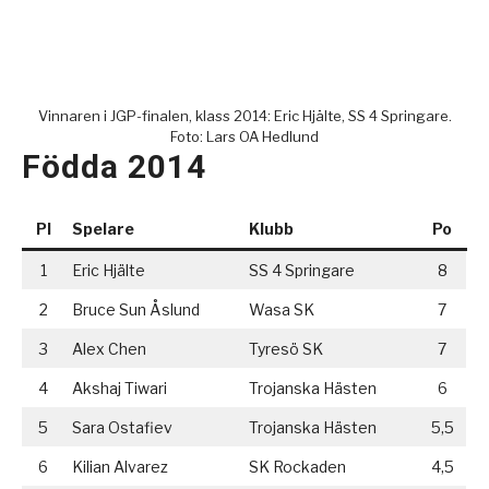
Vinnaren i JGP-finalen, klass 2014: Eric Hjälte, SS 4 Springare.
Foto: Lars OA Hedlund
Födda 2014
Pl
Spelare
Klubb
Po
1
Eric Hjälte
SS 4 Springare
8
2
Bruce Sun Åslund
Wasa SK
7
3
Alex Chen
Tyresö SK
7
4
Akshaj Tiwari
Trojanska Hästen
6
5
Sara Ostafiev
Trojanska Hästen
5,5
6
Kilian Alvarez
SK Rockaden
4,5