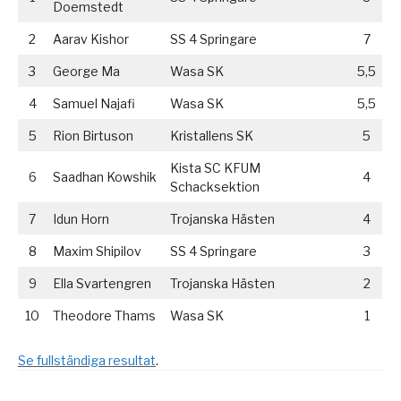
Doemstedt
2
Aarav Kishor
SS 4 Springare
7
3
George Ma
Wasa SK
5,5
4
Samuel Najafi
Wasa SK
5,5
5
Rion Birtuson
Kristallens SK
5
Kista SC KFUM
6
Saadhan Kowshik
4
Schacksektion
7
Idun Horn
Trojanska Hästen
4
8
Maxim Shipilov
SS 4 Springare
3
9
Ella Svartengren
Trojanska Hästen
2
10
Theodore Thams
Wasa SK
1
Se fullständiga resultat
.