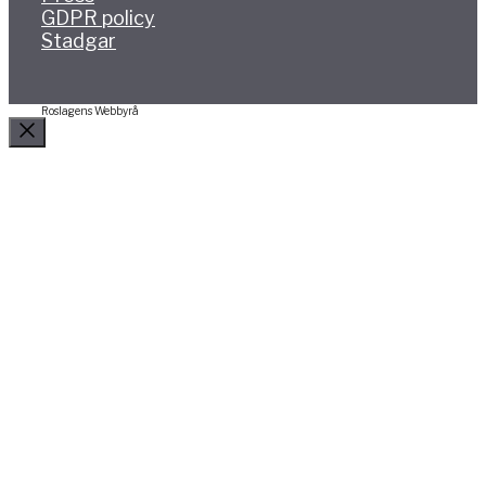
GDPR policy
Stadgar
Roslagens Webbyrå
Stäng