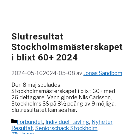
Slutresultat
Stockholmsmästerskapet
i blixt 60+ 2024
2024-05-16
2024-05-08
av
Jonas Sandbom
Den 8 maj spelades
Stockholmsmästerskapet i blixt 60+ med
26 deltagare. Vann gjorde Nils Carlsson,
Stockholms SS på 8½ poäng av 9 möjliga.
Slutresultatet kan ses här.
Kategorier
Förbundet
,
Individuell tävling
,
Nyheter
,
Resultat
,
Seniorschack Stockholm
,