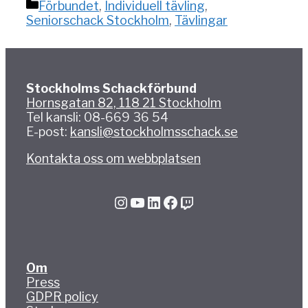
Kategorier
Förbundet
,
Individuell tävling
,
Seniorschack Stockholm
,
Tävlingar
Stockholms Schackförbund
Hornsgatan 82, 118 21 Stockholm
Tel kansli: 08-669 36 54
E-post:
kansli@stockholmsschack.se
Kontakta oss om webbplatsen
Instagram
YouTube
LinkedIn
Facebook
Twitch
Om
Press
GDPR policy