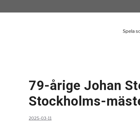
Hoppa
till
innehåll
Spela s
79-årige Johan Ste
Stockholms-mäst
2025-03-11