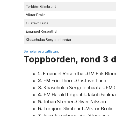
Torbjörn Glimbrant
Viktor Brolin
Gustavo Luna
Emanuel Rosenthal
Khaschuluu Sergelenbaatar
Se hela resultatlistan
.
Toppborden, rond 3 
1.
Emanuel Rosenthal–GM Erik Blom
2.
FM Eric Thörn–Gustavo Luna
3.
Khaschuluu Sergelenbaatar–FM 
4.
FM Harald Lögdahl–Jakob Fahlma
5.
Johan Sterner–Oliver Nilsson
6.
Torbjörn Glimbrant–Viktor Brolin
7.
Jussi Jakenberg–Bor Stevense