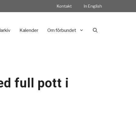
Kontakt
In English
darkiv
Kalender
Om förbundet
 full pott i