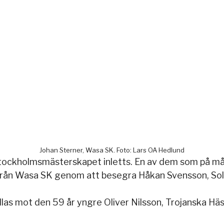
Johan Sterner, Wasa SK. Foto: Lars OA Hedlund
tockholmsmästerskapet inletts. En av dem som på månd
 från Wasa SK genom att besegra Håkan Svensson, So
llas mot den 59 år yngre Oliver Nilsson, Trojanska H