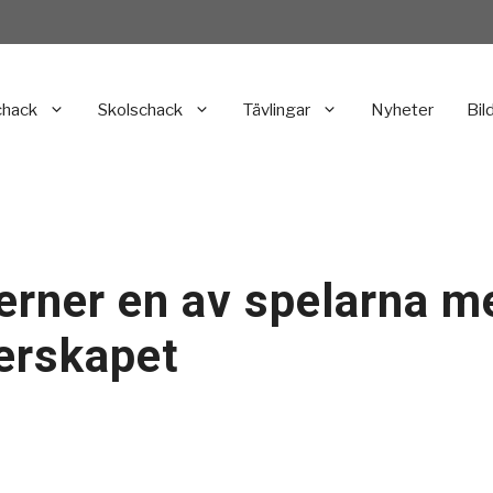
chack
Skolschack
Tävlingar
Nyheter
Bil
rner en av spelarna med
erskapet