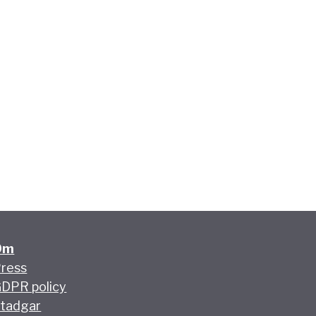
Om
ress
DPR policy
tadgar