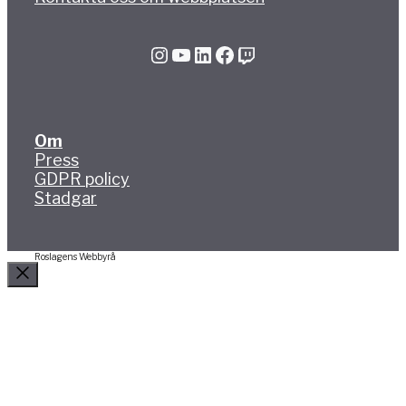
Instagram
YouTube
LinkedIn
Facebook
Twitch
Om
Press
GDPR policy
Stadgar
Roslagens Webbyrå
Stäng