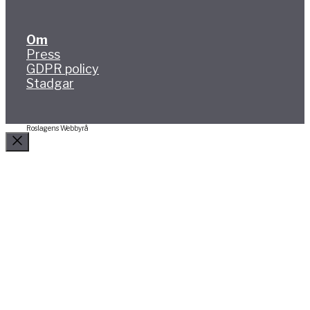
Om
Press
GDPR policy
Stadgar
Roslagens Webbyrå
Stäng