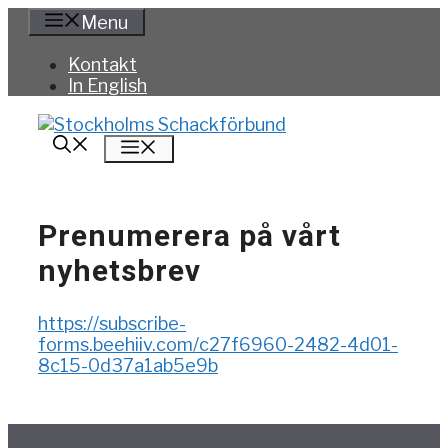
Hoppa
Menu
till
innehåll
Kontakt
In English
Meny
Prenumerera på vårt
nyhetsbrev
https://subscribe-
forms.beehiiv.com/c27f6960-2482-4d01-
8c15-0d37a1ab5e9b