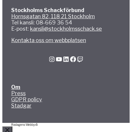
Stockholms Schackförbund
Hornsgatan 82, 118 21 Stockholm
Tel kansli: 08-669 36 54
E-post:
kansli@stockholmsschack.se
Kontakta oss om webbplatsen
Instagram
YouTube
LinkedIn
Facebook
Twitch
Om
Press
GDPR policy
Stadgar
Roslagens Webbyrå