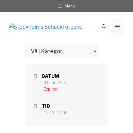
Hoppa
Menu
till
innehåll
Meny
Kategorier
DATUM
04 apr 2025
Expired!
TID
17:00 - 21:00