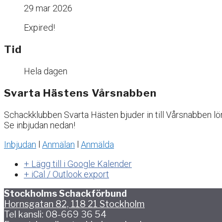
29 mar 2026
Expired!
Tid
Hela dagen
Svarta Hästens Vårsnabben
Schackklubben Svarta Hästen bjuder in till Vårsnabben l
Se inbjudan nedan!
Inbjudan
l
Anmälan
l
Anmälda
+ Lägg till i Google Kalender
+ iCal / Outlook export
Stockholms Schackförbund
Hornsgatan 82, 118 21 Stockholm
Tel kansli: 08-669 36 54