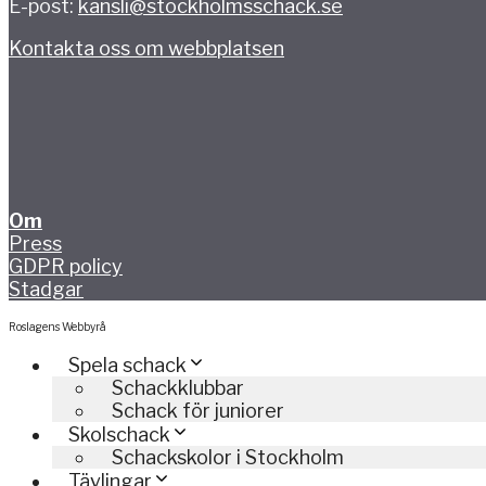
E-post:
kansli@stockholmsschack.se
Kontakta oss om webbplatsen
Om
Press
GDPR policy
Stadgar
Roslagens Webbyrå
Spela schack
Schackklubbar
Schack för juniorer
Skolschack
Schackskolor i Stockholm
Tävlingar