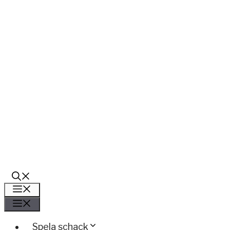
Meny
Meny
Spela schack