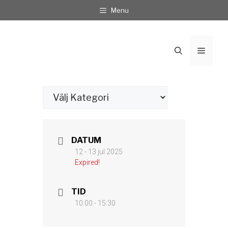
Hoppa
Menu
till
innehåll
Meny
Kategorier
DATUM
12 - 13 jul 2025
Expired!
TID
10:00 - 15:30