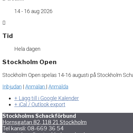
14 - 16 aug 2026
Tid
Hela dagen
Stockholm Open
Stockholm Open spelas 14-16 augusti på Stockholm Sch
Inbjudan
|
Anmälan
|
Anmälda
+ Lägg till i Google Kalender
+ iCal / Outlook export
Stockholms Schackförbund
Hornsgatan 82, 118 21 Stockholm
Tel kansli: 08-669 36 54