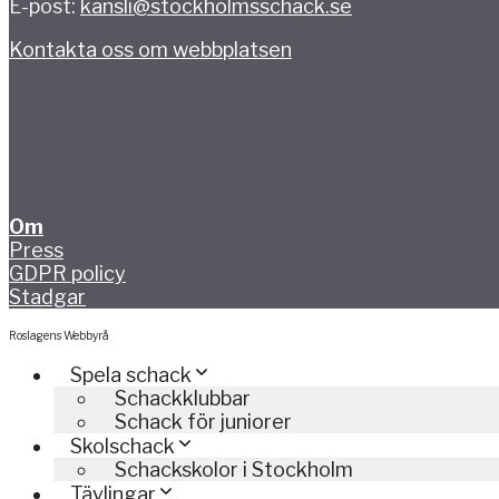
E-post:
kansli@stockholmsschack.se
Kontakta oss om webbplatsen
Om
Press
GDPR policy
Stadgar
Roslagens Webbyrå
Spela schack
Schackklubbar
Schack för juniorer
Skolschack
Schackskolor i Stockholm
Tävlingar