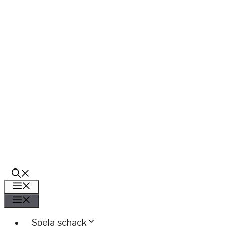
Meny
Meny
Spela schack