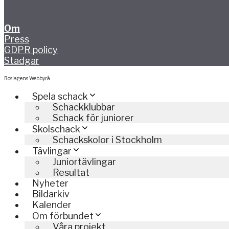
Om
Press
GDPR policy
Stadgar
Roslagens Webbyrå
Spela schack
Schackklubbar
Schack för juniorer
Skolschack
Schackskolor i Stockholm
Tävlingar
Juniortävlingar
Resultat
Nyheter
Bildarkiv
Kalender
Om förbundet
Våra projekt