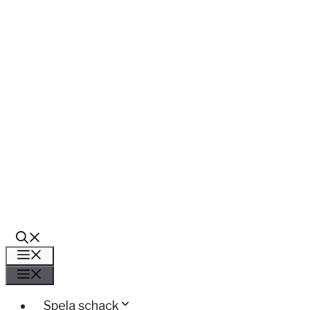
Meny
Meny
Spela schack