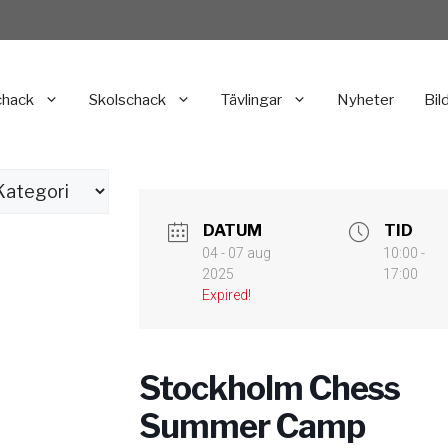
chack
Skolschack
Tävlingar
Nyheter
Bil
DATUM
TID
04 - 07 aug
10:00 -
2025
17:00
Expired!
Stockholm Chess
Summer Camp