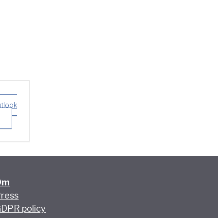
utlook
Om
ress
DPR policy