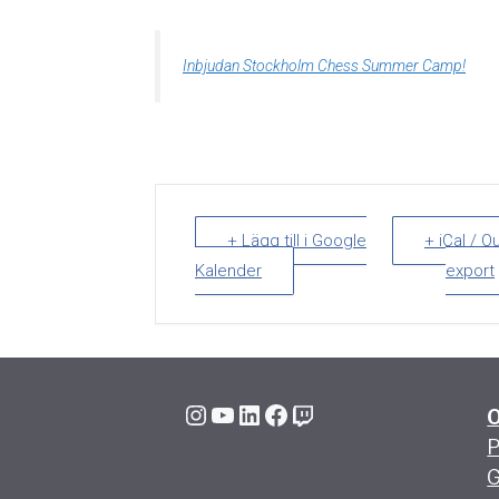
Inbjudan Stockholm Chess Summer Camp!
+ Lägg till i Google
+ iCal / O
Kalender
export
Instagram
YouTube
LinkedIn
Facebook
Twitch
P
G