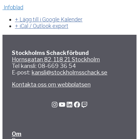
Infoblad
+ Lägg till i Google Kalender
+ iCal / Outlook export
Stockholms Schackförbund
Hornsgatan 82, 118 21 Stockholm
Tel kansli: 08-669 36 54
E-post:
kansli@stockholmsschack.se
Kontakta oss om webbplatsen
Instagram
YouTube
LinkedIn
Facebook
Twitch
Om