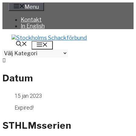
Hoppa
Menu
till
innehåll
Kontakt
In English
Meny
Kategorier
Datum
15 jan 2023
Expired!
STHLMsserien