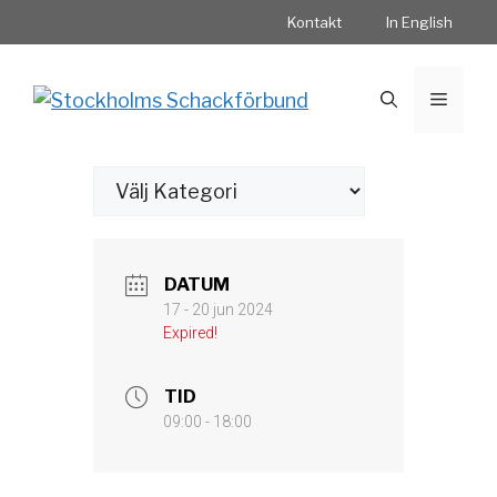
Hoppa
Kontakt
In English
till
innehåll
Meny
Kategorier
DATUM
17 - 20 jun 2024
Expired!
TID
09:00 - 18:00