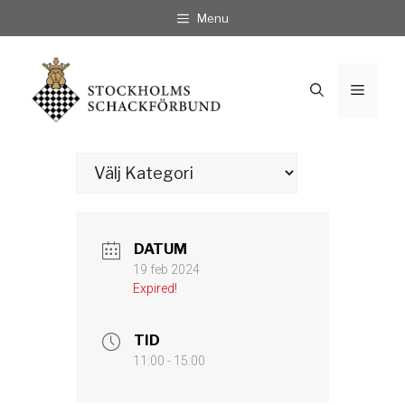
Hoppa
Menu
till
innehåll
Meny
Kategorier
DATUM
19 feb 2024
Expired!
TID
11:00 - 15:00