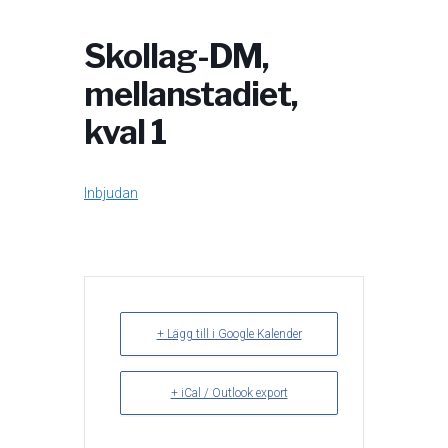
Skollag-DM,
mellanstadiet,
kval 1
Inbjudan
+ Lägg till i Google Kalender
+ iCal / Outlook export