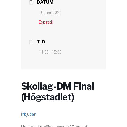
DATUM
10 mar 2023
Expired!
TID
11:30 - 15:30
Skollag-DM Final
(Högstadiet)
Inbjudan