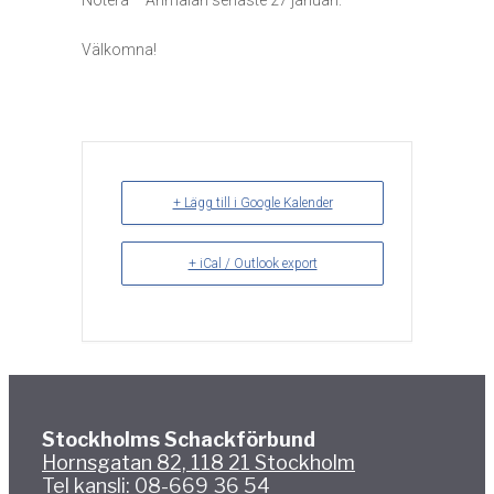
Notera – Anmälan senaste 27 januari.
Välkomna!
+ Lägg till i Google Kalender
+ iCal / Outlook export
Stockholms Schackförbund
Hornsgatan 82, 118 21 Stockholm
Tel kansli: 08-669 36 54