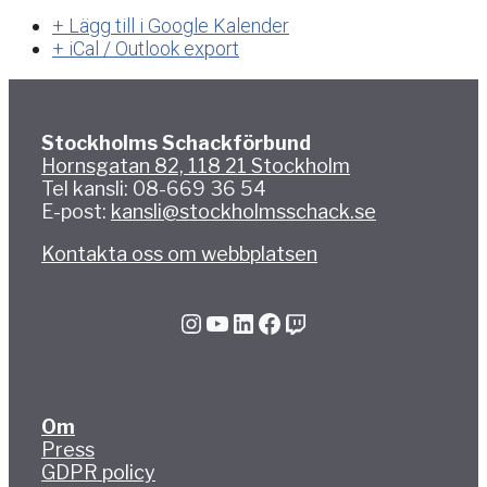
+ Lägg till i Google Kalender
+ iCal / Outlook export
Stockholms Schackförbund
Hornsgatan 82, 118 21 Stockholm
Tel kansli: 08-669 36 54
E-post:
kansli@stockholmsschack.se
Kontakta oss om webbplatsen
Instagram
YouTube
LinkedIn
Facebook
Twitch
Om
Press
GDPR policy