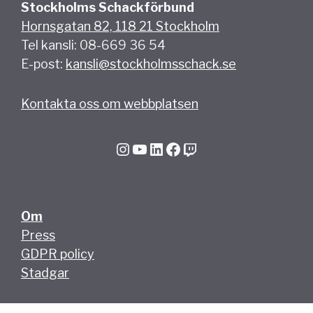
Stockholms Schackförbund
Hornsgatan 82, 118 21 Stockholm
Tel kansli: 08-669 36 54
E-post:
kansli@stockholmsschack.se
Kontakta oss om webbplatsen
Instagram
YouTube
LinkedIn
Facebook
Twitch
Om
Press
GDPR policy
Stadgar