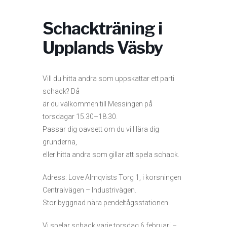
Schackträning i
Upplands Väsby
Vill du hitta andra som uppskattar ett parti
schack? Då
är du välkommen till Messingen på
torsdagar 15.30–18.30.
Passar dig oavsett om du vill lära dig
grunderna,
eller hitta andra som gillar att spela schack.
Adress: Love Almqvists Torg 1, i korsningen
Centralvägen – Industrivägen.
Stor byggnad nära pendeltågsstationen.
Vi spelar schack varje torsdag 6 februari –