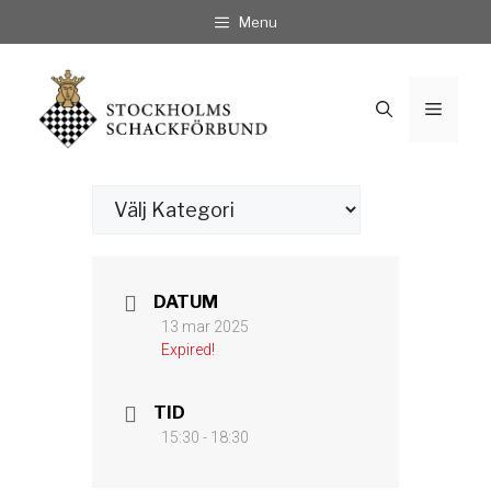
Hoppa
Menu
till
innehåll
Meny
Kategorier
DATUM
13 mar 2025
Expired!
TID
15:30 - 18:30