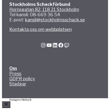
Stockholms Schackförbund
Hornsgatan 82, 118 21 Stockholm
Tel kansli: 08-669 36 54
E-post:
kansli@stockholmsschack.se
Kontakta oss om webbplatsen
Instagram
YouTube
LinkedIn
Facebook
Twitch
Om
Press
GDPR policy
Stadgar
Roslagens Webbyrå
Stäng