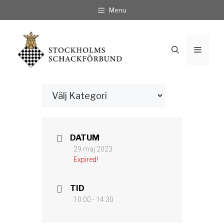
Hoppa
Menu
till
innehåll
Meny
Kategorier
DATUM
29 maj 2023
Expired!
TID
10:00 - 14:30