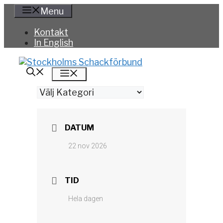
Hoppa
Menu
till
innehåll
Kontakt
In English
Meny
Kategorier
DATUM
22 nov 2026
TID
Hela dagen