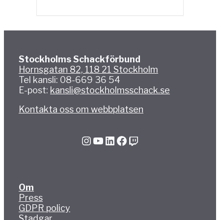
Stockholms Schackförbund
Hornsgatan 82, 118 21 Stockholm
Tel kansli: 08-669 36 54
E-post:
kansli@stockholmsschack.se
Kontakta oss om webbplatsen
Instagram
YouTube
LinkedIn
Facebook
Twitch
Om
Press
GDPR policy
Stadgar