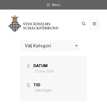
Hoppa
Menu
till
innehåll
Meny
Kategorier
DATUM
22 nov 2026
TID
Hela dagen