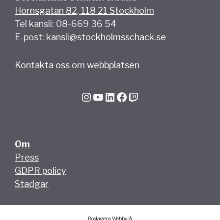
Hornsgatan 82, 118 21 Stockholm
Tel kansli: 08-669 36 54
E-post:
kansli@stockholmsschack.se
Kontakta oss om webbplatsen
Instagram
YouTube
LinkedIn
Facebook
Twitch
Om
Press
GDPR policy
Stadgar
Roslagens Webbyrå