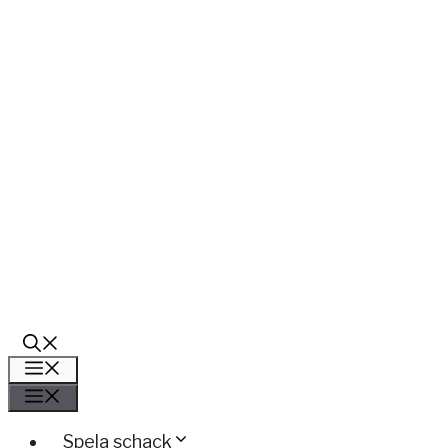
Meny
Meny
Spela schack