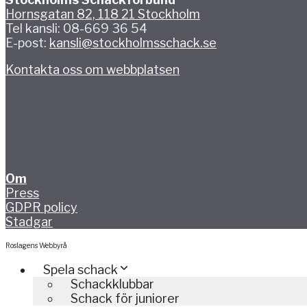
Hornsgatan 82, 118 21 Stockholm
Tel kansli: 08-669 36 54
E-post:
kansli@stockholmsschack.se
Kontakta oss om webbplatsen
Om
Press
GDPR policy
Stadgar
Roslagens Webbyrå
Spela schack
Schackklubbar
Schack för juniorer