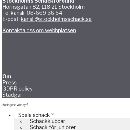
Stockholms Schackförbund
Hornsgatan 82, 118 21 Stockholm
Tel kansli: 08-669 36 54
E-post:
kansli@stockholmsschack.se
Kontakta oss om webbplatsen
Om
Press
GDPR policy
Stadgar
Roslagens Webbyrå
Spela schack
Schackklubbar
Schack för juniorer