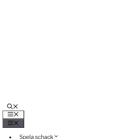
Meny
Meny
Spela schack