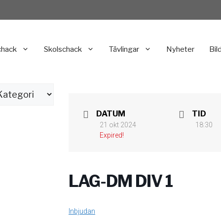
chack
Skolschack
Tävlingar
Nyheter
Bil
DATUM
TID
21 okt 2024
18:30
Expired!
LAG-DM DIV 1
Inbjudan