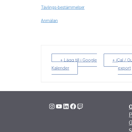
Tävlings-bestämmelser
Anmälan
+ Lägg till i Google
+ iCal / O
Kalender
export
Instagram
YouTube
LinkedIn
Facebook
Twitch
P
G
S