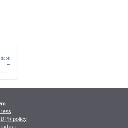
utlook
Om
ress
DPR policy
tadgar