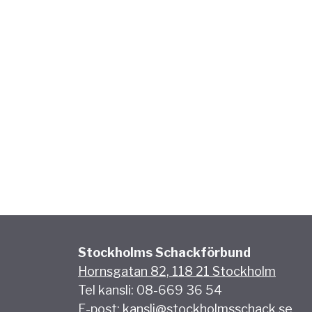
Stockholms Schackförbund
Hornsgatan 82, 118 21 Stockholm
Tel kansli: 08-669 36 54
E-post:
kansli@stockholmsschack.se