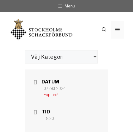
Hoppa
Menu
till
innehåll
Meny
Kategorier
DATUM
07 okt 2024
Expired!
TID
18:30