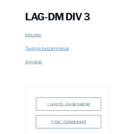
LAG-DM DIV 3
Inbjudan
Tävlings-bestämmelser
Anmälan
+ Lägg till i Google Kalender
+ iCal / Outlook export