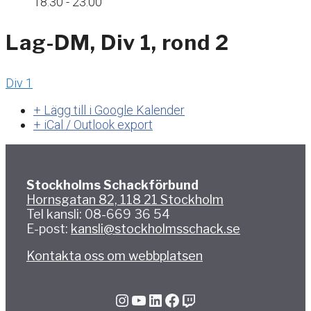
18:30 - 23:00
Lag-DM, Div 1, rond 2
Div 1
+ Lägg till i Google Kalender
+ iCal / Outlook export
Stockholms Schackförbund
Hornsgatan 82, 118 21 Stockholm
Tel kansli: 08-669 36 54
E-post:
kansli@stockholmsschack.se
Kontakta oss om webbplatsen
Instagram
YouTube
LinkedIn
Facebook
Twitch