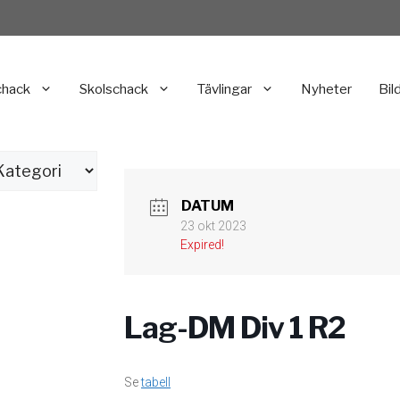
chack
Skolschack
Tävlingar
Nyheter
Bil
DATUM
23 okt 2023
Expired!
Lag-DM Div 1 R2
Se
tabell