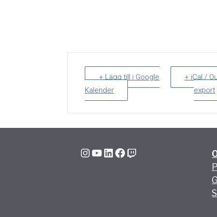
+ Lägg till i Google
+ iCal / O
Kalender
export
Instagram
YouTube
LinkedIn
Facebook
Twitch
P
G
S