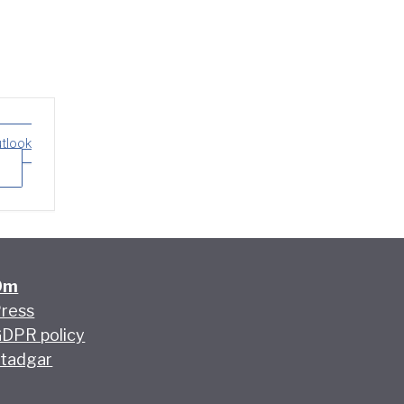
utlook
Om
ress
DPR policy
tadgar