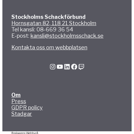
Stockholms Schackförbund
Hornsgatan 82, 118 21 Stockholm
Tel kansli: 08-669 36 54
E-post:
kansli@stockholmsschack.se
Kontakta oss om webbplatsen
Instagram
YouTube
LinkedIn
Facebook
Twitch
Om
Press
GDPR policy
Stadgar
Roslagens Webbyrå