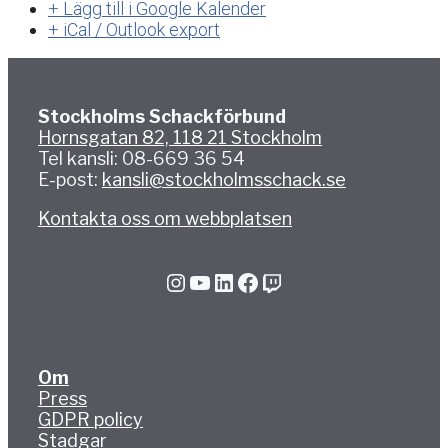
+ Lägg till i Google Kalender
+ iCal / Outlook export
Stockholms Schackförbund
Hornsgatan 82, 118 21 Stockholm
Tel kansli: 08-669 36 54
E-post:
kansli@stockholmsschack.se
Kontakta oss om webbplatsen
Instagram
YouTube
LinkedIn
Facebook
Twitch
Om
Press
GDPR policy
Stadgar