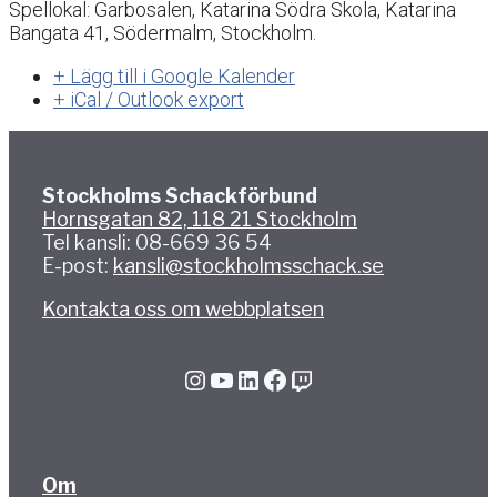
Spellokal: Garbosalen, Katarina Södra Skola, Katarina
Bangata 41, Södermalm, Stockholm.
+ Lägg till i Google Kalender
+ iCal / Outlook export
Stockholms Schackförbund
Hornsgatan 82, 118 21 Stockholm
Tel kansli: 08-669 36 54
E-post:
kansli@stockholmsschack.se
Kontakta oss om webbplatsen
Instagram
YouTube
LinkedIn
Facebook
Twitch
Om