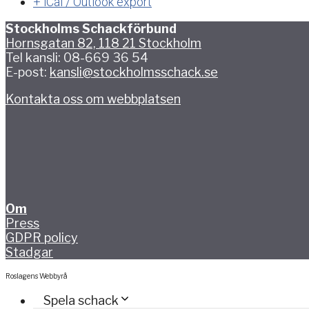
+ iCal / Outlook export
Stockholms Schackförbund
Hornsgatan 82, 118 21 Stockholm
Tel kansli: 08-669 36 54
E-post:
kansli@stockholmsschack.se
Kontakta oss om webbplatsen
Om
Press
GDPR policy
Stadgar
Roslagens Webbyrå
Spela schack