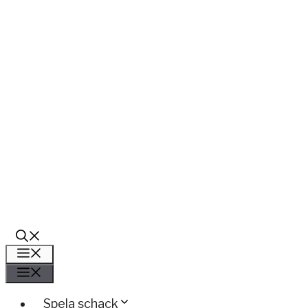
Meny
Meny
Spela schack