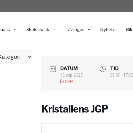
chack
Skolschack
Tävlingar
Nyheter
Bil
DATUM
TID
13 sep 2025
09:30 - 17:0
Expired!
Kristallens JGP