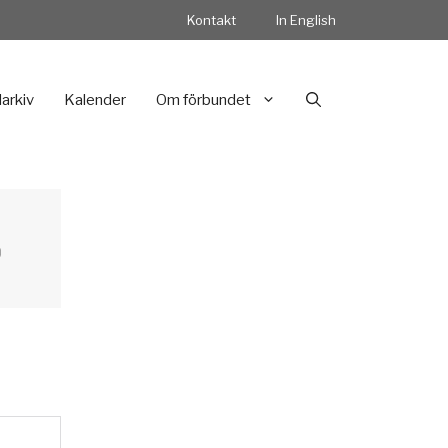
Kontakt
In English
darkiv
Kalender
Om förbundet
0