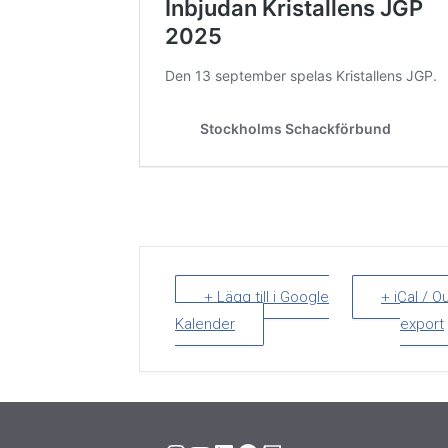
+ Lägg till i Google
+ iCal / O
Kalender
export