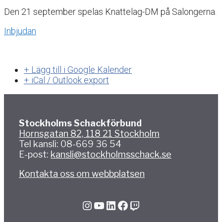
Den 21 september spelas Knattelag-DM på Salongerna.
Inbjudan
+ Lägg till i Google Kalender
+ iCal / Outlook export
Stockholms Schackförbund
Hornsgatan 82, 118 21 Stockholm
Tel kansli: 08-669 36 54
E-post:
kansli@stockholmsschack.se
Kontakta oss om webbplatsen
Instagram
YouTube
LinkedIn
Facebook
Twitch