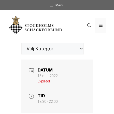
Hoppa
Menu
till
innehåll
Meny
Kategorier
DATUM
15 mar 2022
Expired!
TID
18:30 - 22:00