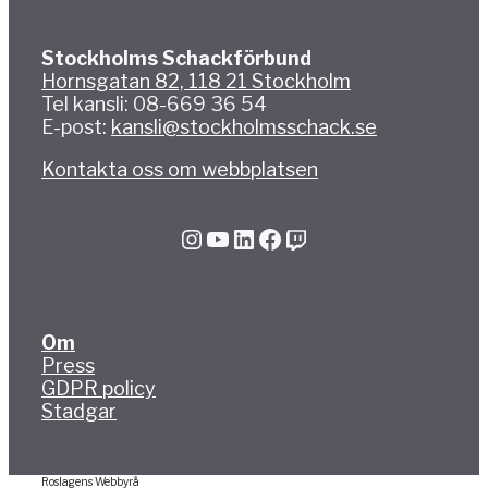
Stockholms Schackförbund
Hornsgatan 82, 118 21 Stockholm
Tel kansli: 08-669 36 54
E-post:
kansli@stockholmsschack.se
Kontakta oss om webbplatsen
Instagram
YouTube
LinkedIn
Facebook
Twitch
Om
Press
GDPR policy
Stadgar
Roslagens Webbyrå