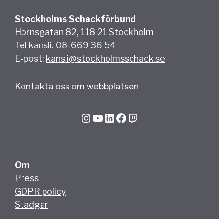
Stockholms Schackförbund
Hornsgatan 82, 118 21 Stockholm
Tel kansli: 08-669 36 54
E-post:
kansli@stockholmsschack.se
Kontakta oss om webbplatsen
Instagram
YouTube
LinkedIn
Facebook
Twitch
Om
Press
GDPR policy
Stadgar