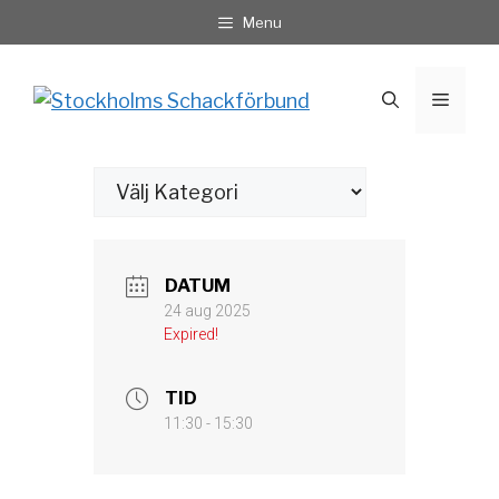
Hoppa
Menu
till
innehåll
Meny
Kategorier
DATUM
24 aug 2025
Expired!
TID
11:30 - 15:30