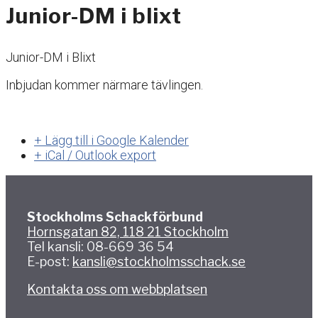
Junior-DM i blixt
Junior-DM i Blixt
Inbjudan kommer närmare tävlingen.
+ Lägg till i Google Kalender
+ iCal / Outlook export
Stockholms Schackförbund
Hornsgatan 82, 118 21 Stockholm
Tel kansli: 08-669 36 54
E-post:
kansli@stockholmsschack.se
Kontakta oss om webbplatsen