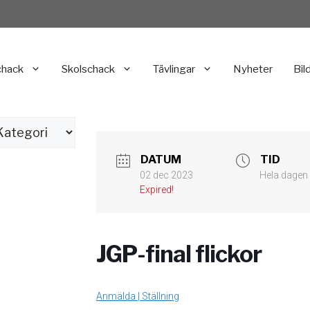
chack
Skolschack
Tävlingar
Nyheter
Bil
DATUM
TID
02 dec 2023
Hela dagen
Expired!
JGP-final flickor
Anmälda | Ställning