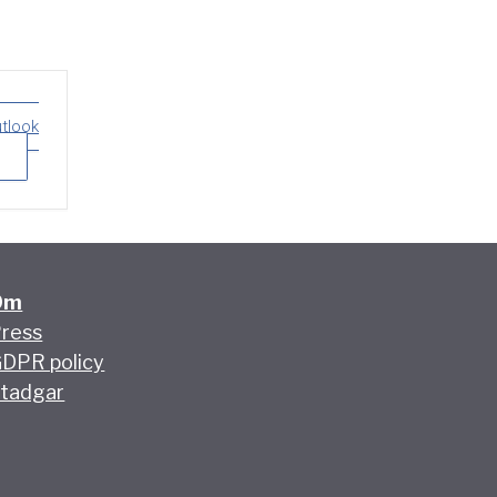
utlook
Om
ress
DPR policy
tadgar