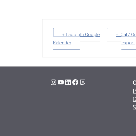
+ Lägg till i Google
+ iCal / O
Kalender
export
Instagram
YouTube
LinkedIn
Facebook
Twitch
P
G
S