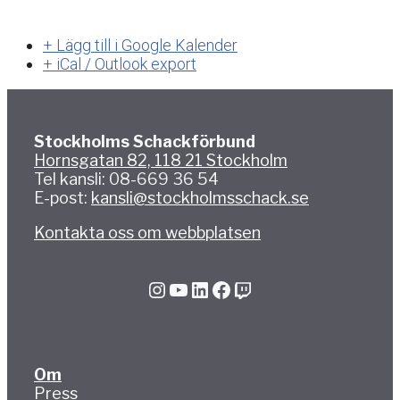
+ Lägg till i Google Kalender
+ iCal / Outlook export
Stockholms Schackförbund
Hornsgatan 82, 118 21 Stockholm
Tel kansli: 08-669 36 54
E-post:
kansli@stockholmsschack.se
Kontakta oss om webbplatsen
Instagram
YouTube
LinkedIn
Facebook
Twitch
Om
Press