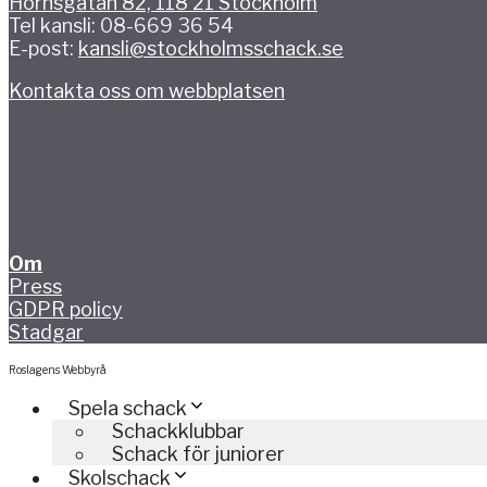
Hornsgatan 82, 118 21 Stockholm
Tel kansli: 08-669 36 54
E-post:
kansli@stockholmsschack.se
Kontakta oss om webbplatsen
Om
Press
GDPR policy
Stadgar
Roslagens Webbyrå
Spela schack
Schackklubbar
Schack för juniorer
Skolschack