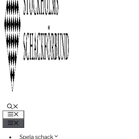
Meny
Meny
Spela schack