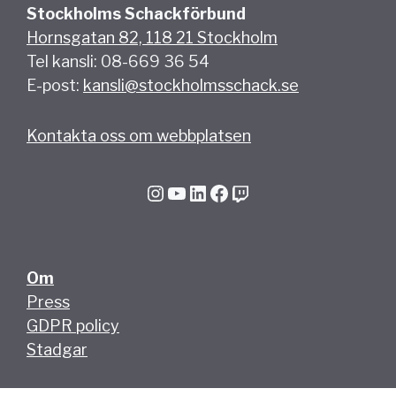
Stockholms Schackförbund
Hornsgatan 82, 118 21 Stockholm
Tel kansli: 08-669 36 54
E-post:
kansli@stockholmsschack.se
Kontakta oss om webbplatsen
Instagram
YouTube
LinkedIn
Facebook
Twitch
Om
Press
GDPR policy
Stadgar