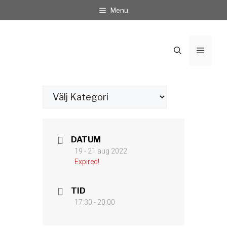
Hoppa
Menu
till
innehåll
Meny
Kategorier
DATUM
19 - 21 aug 2022
Expired!
TID
17:30 - 20:00